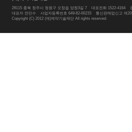
28115 충북 청주시 청원구 오창읍 양청3길 7
대표전화 1522-4164
대표자 전만수
사업자등록번호 649-82-00233
통신판매업신고 제202
Copyright (C) 2012 (재)제약기술재단 All rights reserved.