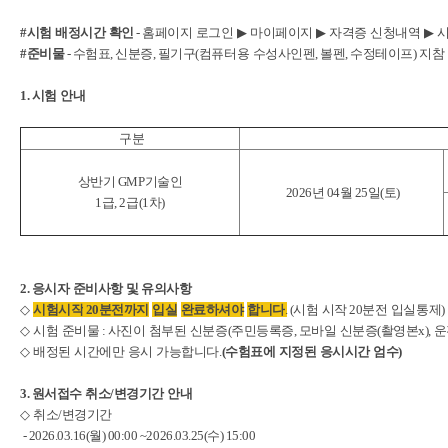
#시험
배정시간
확인
-
홈페이지
로그인
▶
마이페이지
▶
자격증
신청내역
▶
#준비물
-
수험표
,
신분증
,
필기구
(
컴퓨터용
수성사인펜
,
볼펜
,
수정테이프
) 지참
1. 시험
안내
구분
상반기 GMP기술인
2026년
04
월
25
일
(
토)
1급
, 2
급
(1
차)
2. 응시자
준비사항
및
유의사항
◇
시험시작
20
분전까지
입실
완료하셔야
합니다
.
(
시험
시작
20
분전
입실통제)
◇
시험
준비물
:
사진이
첨부된
신분증
(
주민등록증
,
모바일
신분증
(
촬영본
x),
운
◇
배정된
시간에만
응시
가능합니다
.
(
수험표에
지정된
응시시간
엄수
)
3. 원서접수
취소
/
변경기간
안내
◇
취소
/변경기간
- 2026.03.16(월
) 00:00 ~2026.03.25(
수) 15:00