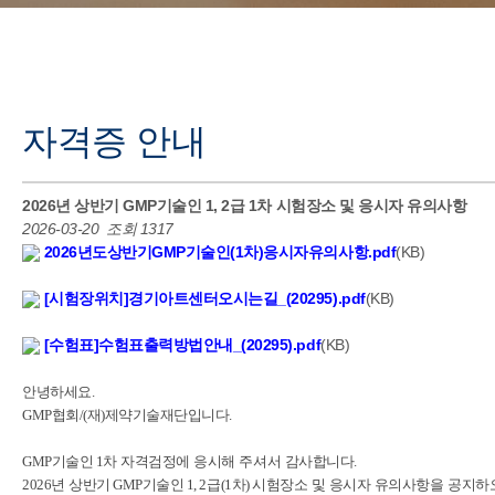
자격증 안내
2026년 상반기 GMP기술인 1, 2급 1차 시험장소 및 응시자 유의사항
2026-03-20
조회 1317
2026년도상반기GMP기술인(1차)응시자유의사항.pdf
(KB)
[시험장위치]경기아트센터오시는길_(20295).pdf
(KB)
[수험표]수험표출력방법안내_(20295).pdf
(KB)
안녕하세요.
GMP협회
/(
재
)
제약기술재단입니다.
GMP기술인
1
차
자격검정에
응시해
주셔서
감사합니다.
2026년
상반기
GMP
기술인
1, 2
급
(1
차
)
시험장소
및
응시자
유의사항을
공지하