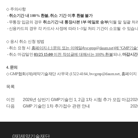
◇
주의사항
-
취소기간
내
100%
환불
,
취소
기간
이후
환불
불가
- 무통장
입금의
경우
취소기간
내
통장사본
1
부
메일로
송부
(
익월
말
일괄
처리
- 신용카드의
경우
각
카드사
사정에
따라
1~3
일
처리
기간이
소요될
수
있습니
◇
응시
취소
신청
방법
- 취소
요청
시
홈페이지
-1:1
문의
또는
이메일
(bvcgmp@daum.net)
에
“GMP
기술
- 취소
마감일인
03/25 15:00
이전
작성글에
대해서는
100%
환불
되나
,
마감시간
4. 문의
◇ GMP
협회
/(
재
)
제약기술재단
사무국
(1522-4164, bvcgmp@daum.net,
홈페이지
목록
이전
2026년 상반기 GMP기술인 1, 2급 1차 시험 추가 모집 마감
202
다음
GMP 기술인 1차 추가접수 관련 안내
202
(재)제약기술재단