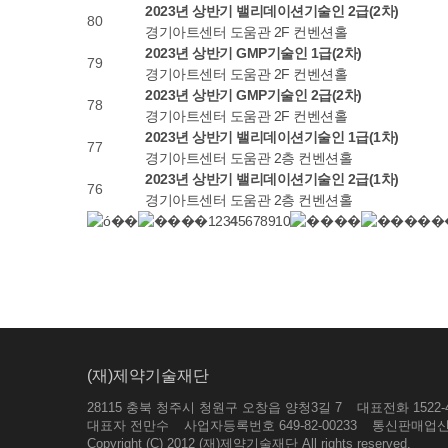
2023년 상반기 밸리데이션기술인 2급(2차)
80
경기아트센터 도움관 2F 컨벤션홀
2023년 상반기 GMP기술인 1급(2차)
79
경기아트센터 도움관 2F 컨벤션홀
2023년 상반기 GMP기술인 2급(2차)
78
경기아트센터 도움관 2F 컨벤션홀
2023년 상반기 밸리데이션기술인 1급(1차)
77
경기아트센터 도움관 2층 컨벤션홀
2023년 상반기 밸리데이션기술인 2급(1차)
76
경기아트센터 도움관 2층 컨벤션홀
1
2
3
4
5
6
7
8
9
10
(재)제약기술재단
28115 충북 청주시 청원구 오창읍 양청3길 7
대표전화 1522-
대표자 전만수
사업자등록번호 649-82-00233
통신판매업신고
Copyright (C) 2012 (재)제약기술재단 All rights reserved.