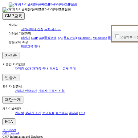
GMP교육
세미나
정기세미나 신청
녹화 세미나
이러닝 기본과정
오늘하루 이
패키지
GMP
QA(품질보증)
QC(품질관리)
Validation1
Validation2
품질 매뉴얼 과정
품질
방문교육 과정
방문교육 안내
자격증
기술인 자격검정
자격증 소개
자격증 안내
원서접수
교재 구매
인증서
관리자 인증서
관리자 인증소개
관리자 인증서 신청
재단소개
제약기술재단
인사말
강사진 소개
주요실적
뉴스레터
갤러리
FAQ
ECA
ECA News
GMP Journal
GMP Information and Databases