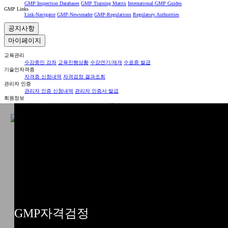
GMP Inspection Databases
GMP Training Matrix
International GMP Guides
GMP Links
Link-Navigator
GMP-Newsreader
GMP-Regulations
Regulatory Authorities
공지사항
마이페이지
교육관리
수강중인 강좌
교육진행상황
수강연기/재개
수료증 발급
기술인자격증
자격증 신청내역
자격검정 결과조회
관리자 인증
관리자 인증 신청내역
관리자 인증서 발급
회원정보
회원정보 수정
결제내역
장바구니
1:1 문의
GMP자격검정