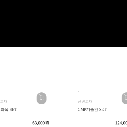
교재
관련교재
과목 SET
GMP기술인 SET
63,000원
124,