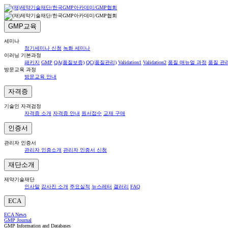
GMP교육
세미나
정기세미나 신청
녹화 세미나
이러닝 기본과정
패키지
GMP
QA(품질보증)
QC(품질관리)
Validation1
Validation2
품질 매뉴얼 과정
품질 관
방문교육 과정
방문교육 안내
자격증
기술인 자격검정
자격증 소개
자격증 안내
원서접수
교재 구매
인증서
관리자 인증서
관리자 인증소개
관리자 인증서 신청
재단소개
제약기술재단
인사말
강사진 소개
주요실적
뉴스레터
갤러리
FAQ
ECA
ECA News
GMP Journal
GMP Information and Databases