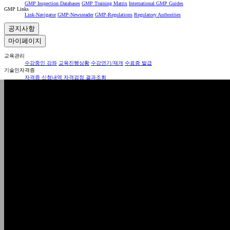
GMP Inspection Databases
GMP Training Matrix
International GMP Guides
GMP Links
Link-Navigator
GMP-Newsreader
GMP-Regulations
Regulatory Authorities
공지사항
마이페이지
교육관리
수강중인 강좌
교육진행상황
수강연기/재개
수료증 발급
기술인자격증
자격증 신청내역
자격검정 결과조회
관리자 인증
관리자 인증 신청내역
관리자 인증서 발급
회원정보
회원정보 수정
결제내역
장바구니
1:1 문의